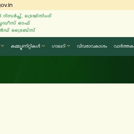
ov.in
കമ്മ്യൂണിറ്റികൾ
ഗാലറി
വിവരാവകാശം
വാർത്ത