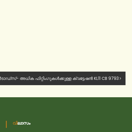
ടാഡ്‌സ്- അധിക ഫിറ്റിംഗുകൾക്കുള്ള ക്വട്ടേഷൻ KL11 CB 9793
വിലാസം