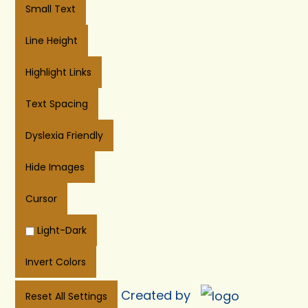
Small Text
Line Height
Highlight Links
Text Spacing
Dyslexia Friendly
Hide Images
Cursor
Light-Dark
Invert Colors
Created by
Reset All Settings