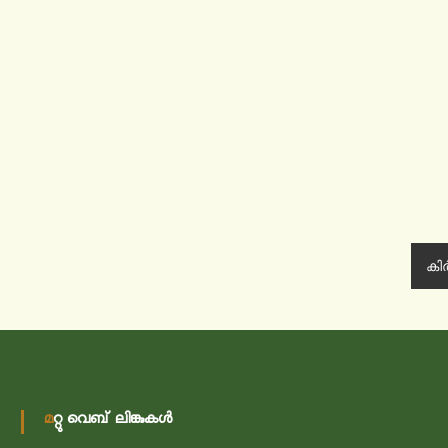
കിർ
മറ്റു വെബ് ലിങ്കുകൾ