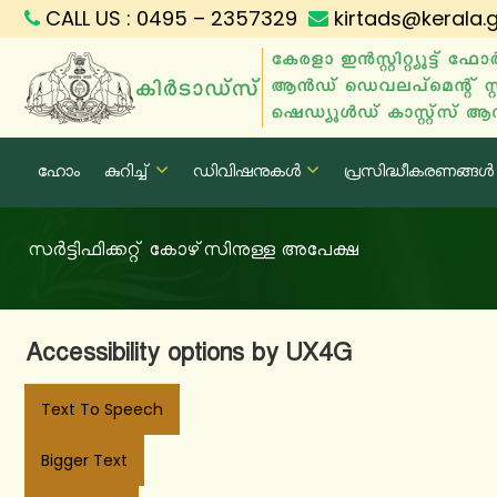
S
CALL US : 0495 – 2357329
kirtads@kerala.g
k
k
i
i
p
r
t
ഹോം
കുറിച്ച്
ഡിവിഷനുകൾ
പ്രസിദ്ധീകരണങ്ങൾ
t
o
c
a
സ‍ർട്ടിഫിക്കറ്റ് കോഴ്‌സിനുള്ള അപേക്ഷ
o
d
n
s
Accessibility options by UX4G
t
e
Text To Speech
n
Bigger Text
t