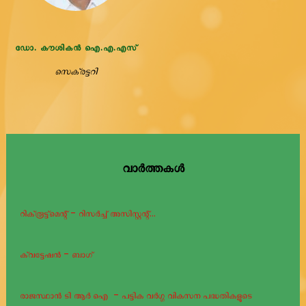
ഡോ. കൗശികൻ ഐ.എ.എസ്
സെക്രട്ടറി
നെറ്റിപ്പട്ടം നിർമ്മാണത്തിനുള്ള ക്വട്ടേഷൻ...
വാർത്തകൾ
റിക്രൂട്ട്മെന്റ് - റിസർച്ച് അസിസ്റ്റന്റ്...
ക്വട്ടേഷൻ - ബാഗ്
രാജസ്ഥാൻ ടി ആർ ഐ - പട്ടിക വർഗ്ഗ വികസന പദ്ധതികളുടെ
പുരോഗതി റിപ്പോർട്ട് സമർപ്പണ ന...