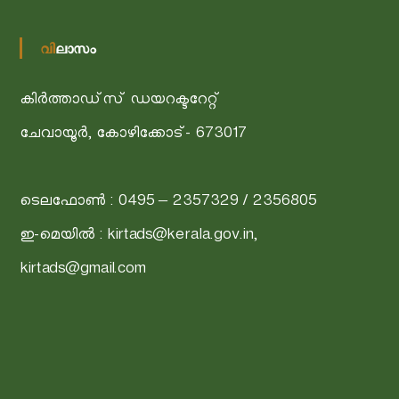
വിലാസം
കിർത്താഡ്‌സ് ഡയറക്ടറേറ്റ്
ചേവായൂർ, കോഴിക്കോട്- 673017
ടെലഫോൺ : 0495 – 2357329 / 2356805
ഇ-മെയിൽ : kirtads@kerala.gov.in,
kirtads@gmail.com
A
c
c
e