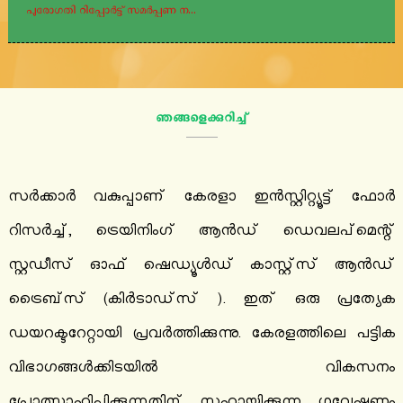
ക്വട്ടേഷന്‍ നോട്ടീസ് നമ്പര്‍: 02/2026-27...
താല്പര്യപത്രം - ഗോത്ര നൃത്ത വിദഗ്ദ്ധർ...
ഞങ്ങളെക്കുറിച്ച്
അഭിമുഖം - റിസർച്ച് അസിസ്റ്റന്റ്...
റീ-ടെൻഡർ - ക്യാമ്പസിലെ മരങ്ങൾ മുറിക്കൽ...
സര്‍ക്കാര്‍ വകുപ്പാണ് കേരളാ ഇന്‍സ്റ്റിറ്റ്യൂട്ട് ഫോര്‍
റിസര്‍ച്ച്, ട്രെയിനിംഗ് ആന്‍ഡ് ഡെവലപ്മെന്റ്
നെറ്റിപ്പട്ടം നിർമ്മാണത്തിനുള്ള ക്വട്ടേഷൻ...
സ്റ്റഡീസ് ഓഫ് ഷെഡ്യൂള്‍ഡ് കാസ്റ്റ്‌സ് ആന്‍ഡ്
ട്രൈബ്‌സ് (കിര്‍ടാഡ്സ് ). ഇത് ഒരു പ്രത്യേക
ഡയറക്ടറേറ്റായി പ്രവര്‍ത്തിക്കുന്നു. കേരളത്തിലെ പട്ടിക
വിഭാഗങ്ങള്‍ക്കിടയില്‍ വികസനം