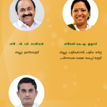
ശ്രീ . വി. ഡി. സതീശൻ
ശ്രീമതി കെ.എ. തുളസി
ബഹു. മുഖ്യമന്ത്രി
ബഹു. പട്ടികജാതി, പട്ടിക വർഗ്ഗ
,പിന്നോക്ക ക്ഷേമ വകുപ്പ് മന്ത്രി