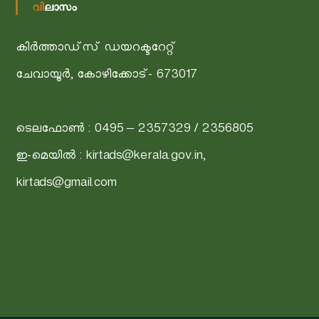
വിലാസം
കിർത്താഡ്‌സ് ഡയറക്ടറേറ്റ്
ചേവായൂർ, കോഴിക്കോട്- 673017
ടെലഫോൺ : 0495 – 2357329 / 2356805
ഇ-മെയിൽ : kirtads@kerala.gov.in,
kirtads@gmail.com
A
c
c
e
s
s