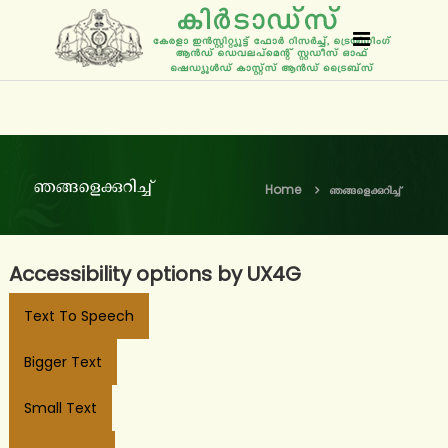
S
k
k
i
i
p
r
t
t
o
ഞങ്ങളെക്കുറിച്ച്
Home
ഞങ്ങളെക്കുറിച്ച്
c
a
o
d
n
s
Accessibility options by UX4G
t
e
Text To Speech
n
Bigger Text
t
Small Text