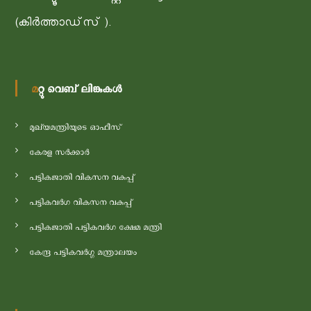
(കിർത്താഡ്‌സ് ).
മറ്റു വെബ് ലിങ്കുകൾ
മുഖ്യമന്ത്രിയുടെ ഓഫീസ്
കേരള സർക്കാർ
പട്ടികജാതി വികസന വകുപ്പ്
പട്ടികവർഗ വികസന വകുപ്പ്
പട്ടികജാതി പട്ടികവർഗ ക്ഷേമ മന്ത്രി
കേന്ദ്ര പട്ടികവർഗ്ഗ മന്ത്രാലയം